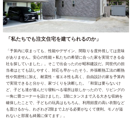
「私たちでも注文住宅を建てられるのか」
「予算内に収まっても、性能やデザイン、間取りを度外視しては意味
がありません。安心の性能＋私たちの希望に合った家を実現できる会
社を探していました」。そこで出会ったのが昭和建設だ。同世代の担
当者はとても話しやすく、対応も早かったそう。外張断熱工法の断熱
性や気密性に加え、耐震性・省エネ性も高く、自由設計の家を予算内
で実現できると分かり、家づくりを決断した。「和室は要らないけ
ど、子ども達が遊んだり寝転べる場所は欲しかったので、リビングの
一角に畳コーナーを設けました。1階にタンスまで入る大きな収納を
確保したことで、子どもの玩具はもちろん、利用頻度の高い衣類など
も置けるから、わざわざ2階まで上がる必要がなくて便利。モノが溢
れないと部屋も綺麗に保てます」。