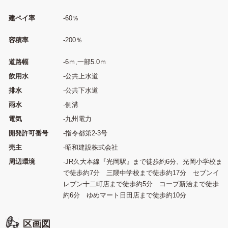
建ペイ率
-60％
容積率
-200％
道路幅
-6ｍ,一部5.0ｍ
飲用水
-公共上水道
排水
-公共下水道
雨水
-側溝
電気
-九州電力
開発許可番号
-指令都第2-3号
売主
-昭和建設株式会社
周辺環境
-JR久大本線『光岡駅』まで徒歩約6分、光岡小学校ま
で徒歩約7分 三隈中学校まで徒歩約17分 セブンイ
レブン十二町店まで徒歩約5分 コープ新治まで徒歩
約6分 ゆめマート日田店まで徒歩約10分
区画図