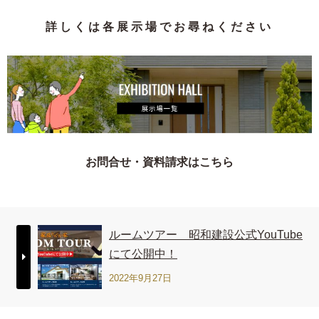
詳 し く は 各 展 示 場 で お 尋 ね く だ さ い
お問合せ・資料請求はこちら
ルームツアー 昭和建設公式YouTube
にて公開中！
2022年9月27日