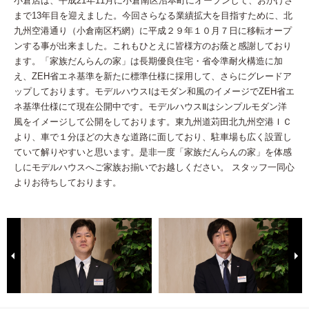
小倉店は、平成21年11月に小倉南区沼本町にオープンして、おかげさ
まで13年目を迎えました。今回さらなる業績拡大を目指すために、北
九州空港通り（小倉南区朽網）に平成２９年１０月７日に移転オープ
ンする事が出来ました。これもひとえに皆様方のお蔭と感謝しており
ます。「家族だんらんの家」は長期優良住宅・省令準耐火構造に加
え、ZEH省エネ基準を新たに標準仕様に採用して、さらにグレードア
ップしております。モデルハウスⅠはモダン和風のイメージでZEH省エ
ネ基準仕様にて現在公開中です。モデルハウスⅡはシンプルモダン洋
風をイメージして公開をしております。東九州道苅田北九州空港ＩＣ
より、車で１分ほどの大きな道路に面しており、駐車場も広く設置し
ていて解りやすいと思います。是非一度「家族だんらんの家」を体感
しにモデルハウスへご家族お揃いでお越しください。 スタッフ一同心
よりお待ちしております。