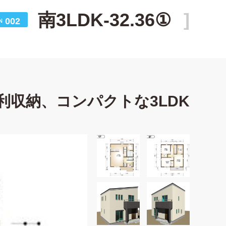
南3LDK-32.36①
002
N
利収納、コンパクトな3LDK