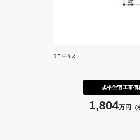
1Ｆ平面図
規格住宅 工事価
1,804
万円（