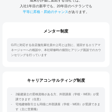
成果が評価に直結する当社では、
入社1年目の新卒でも、20年目のベテランでも
平等に昇格・昇給のチャンス
があります。
メンター制度
OJTに対応する自店舗先輩社員や上司とは別に、
巡回するエリアマ
ネージャーへの相談や、
本社研修時の個別ヒアリング面談でのカウ
ンセリングを行っています
キャリアコンサルティング制度
2級建築士の受検資格がある方、外部講座（学校・WEB）が受
講できます（任意）
宅地建物取引士も同様に外部講座（学校・WEB）が受講できま
す（主に営業職）