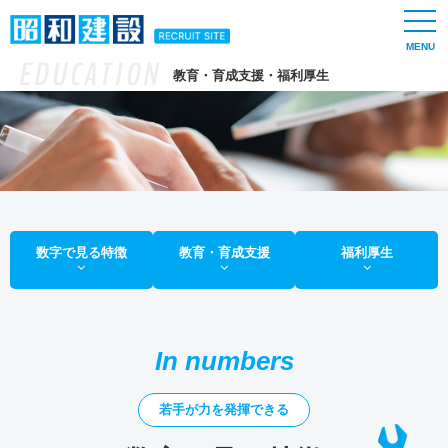
togg
navi
EDUCATION
教育・育成支援・福利厚生
数字で見る特徴
教育・育成支援
福利厚生
In numbers
若手が力を発揮できる