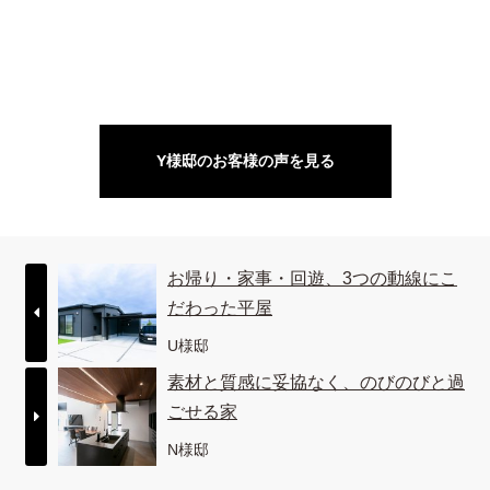
Y様邸のお客様の声を見る
お帰り・家事・回遊、3つの動線にこ
だわった平屋
U様邸
素材と質感に妥協なく、のびのびと過
ごせる家
N様邸