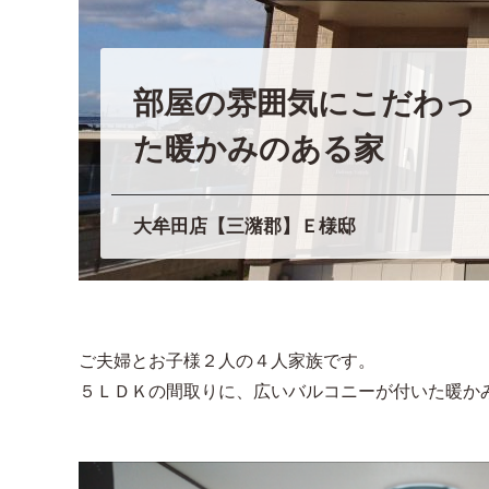
部屋の雰囲気にこだわっ
た暖かみのある家
大牟田店【三潴郡】Ｅ様邸
ご夫婦とお子様２人の４人家族です。
５ＬＤＫの間取りに、広いバルコニーが付いた暖か