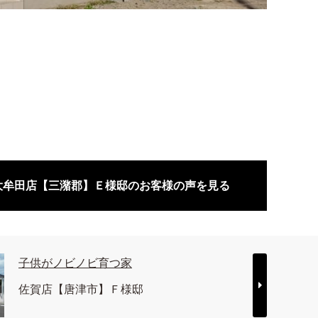
大牟田店【三潴郡】Ｅ様邸のお客様の声を見る
子供がノビノビ育つ家
佐賀店【唐津市】Ｆ様邸