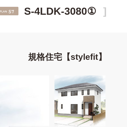
S-4LDK-3080①
S7
PLAN
規格住宅【stylefit】