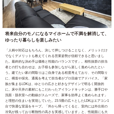
将来自分のモノになるマイホームで不満を解消して、
ゆったり暮らしを楽しみたい
「人柄や対応はもちろん、決して押しつけることなく、メリットだけ
でなくデメリットも教えてくれる営業姿勢が信頼できると思いまし
た。最終的な決め手は価格と性能のバランスです」。相性抜群の担当
者との打ち合わせは、お子様も参加しながら楽しく進められたとい
う。建てたい家の間取りはご自身である程度考えており、その間取り
に、構造や採光、通風を考えて担当者がプロ目線でアドバイス。「家
族が集まるLDKは、ゆとりの広さと好きなデザインで明るく開放的
に。床や天井の素材にもこだわったアイランドキッチンは、勝手口や
洗面・脱衣室への動線がスムーズで、家事を効率よく進められます」
と理想の住まいを実現していた。23.5畳の広々としたLDKはエアコン1
台で快適な室温をキープ。「外から帰ってくると、室内には外出前の
冷気が残っており断熱性の高さを実感しています」と、性能面にも大