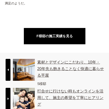
満足のようだ。
F様邸の施工実績を見る
素材とデザインにこだわり、10年・
20年先も飽きることなく快適に暮らせ
る平屋
S様邸
打合せに行けない時もオンラインを活
用して、施主の希望を丁寧にヒアリン
グ