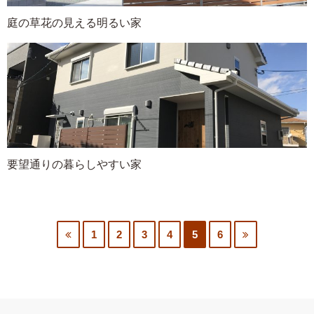
庭の草花の見える明るい家
要望通りの暮らしやすい家
1
2
3
4
5
6